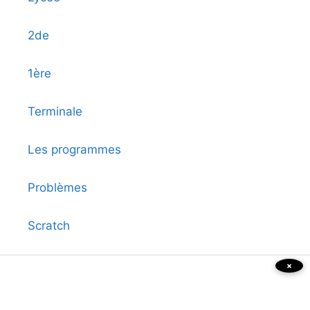
2de
1ère
Terminale
Les programmes
Problèmes
Scratch
Histoire des maths
×
Tests de logique