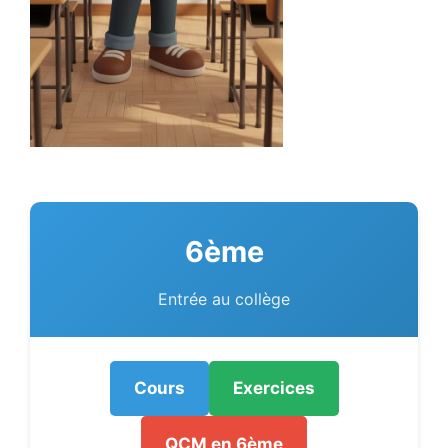
6ème
Entrée au collège
Cours
Exercices
QCM en 6ème