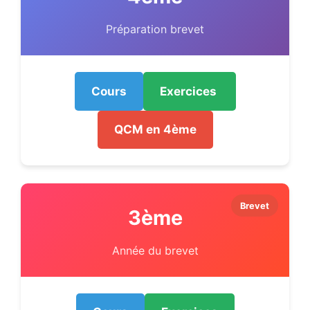
Préparation brevet
Cours
Exercices
QCM en 4ème
Brevet
3ème
Année du brevet