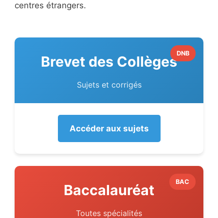
centres étrangers.
DNB
Brevet des Collèges
Sujets et corrigés
Accéder aux sujets
BAC
Baccalauréat
Toutes spécialités