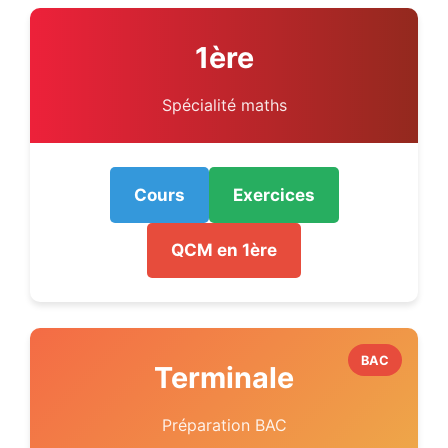
1ère
Spécialité maths
Cours
Exercices
QCM en 1ère
BAC
Terminale
Préparation BAC