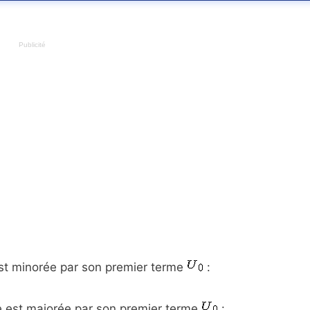
Publicité
 est minorée par son premier terme
:
le est majorée par son premier terme
: