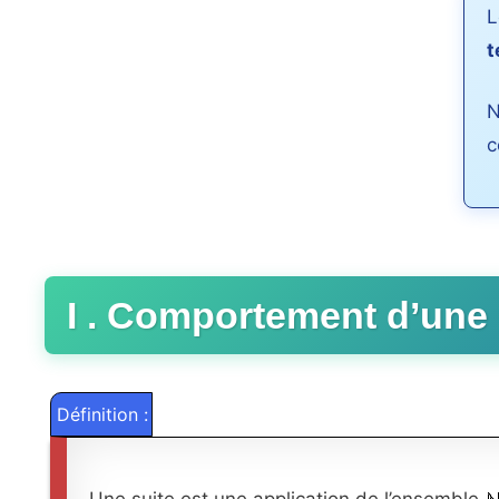
t
N
c
I . Comportement d’une 
Définition :
Une suite est une application de l’ensemble