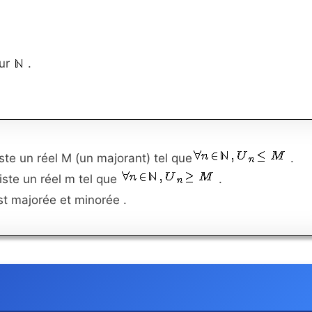
sur
.
iste un réel M (un majorant) tel que
.
iste un réel m tel que
.
st majorée et minorée .