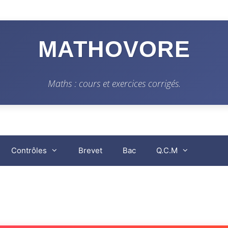
MATHOVORE
Maths : cours et exercices corrigés.
Contrôles
Brevet
Bac
Q.C.M