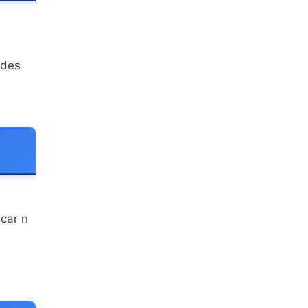
 des
car n