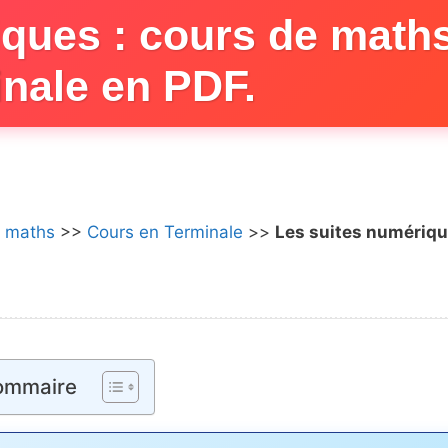
iques : cours de math
inale en PDF.
e maths
>>
Cours en Terminale
>>
Les suites numériqu
ommaire