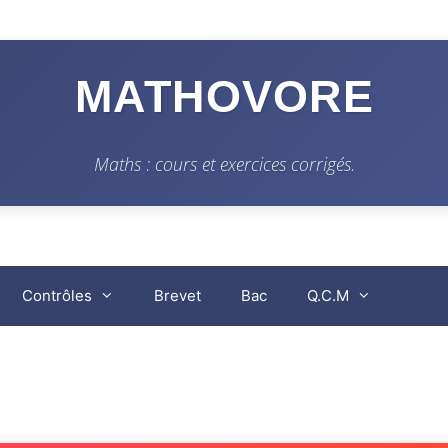
MATHOVORE
Maths : cours et exercices corrigés.
Contrôles
Brevet
Bac
Q.C.M