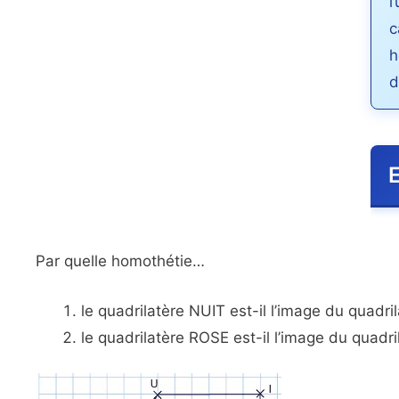
l
c
h
d
E
Par quelle homothétie…
le quadrilatère NUIT est-il l’image du quadr
le quadrilatère ROSE est-il l’image du quadr