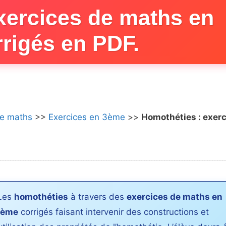
xercices de maths en
rigés en PDF.
de maths
>>
Exercices en 3ème
>>
Homothéties : exer
Les
homothéties
à travers des
exercices de maths en
3ème
corrigés faisant intervenir des constructions et