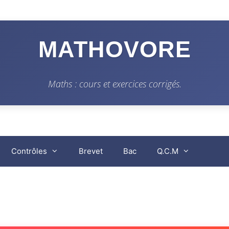
MATHOVORE
Maths : cours et exercices corrigés.
Contrôles
Brevet
Bac
Q.C.M