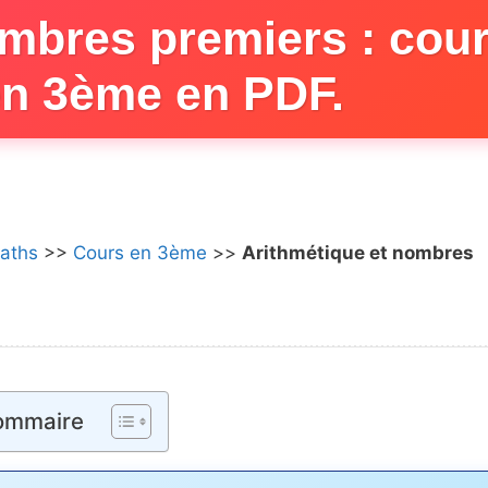
ombres premiers : cou
en 3ème en PDF.
aths
>>
Cours en 3ème
>>
Arithmétique et nombres
ommaire