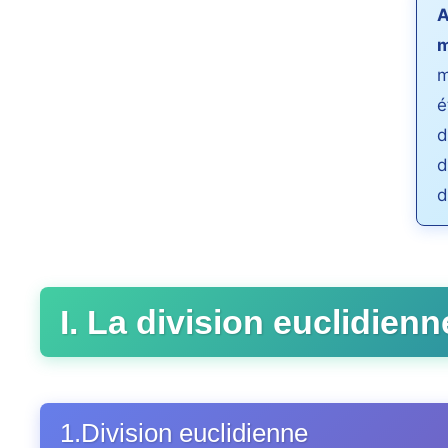
A
m
m
é
d
d
d
I. La division euclidienn
1.Division euclidienne