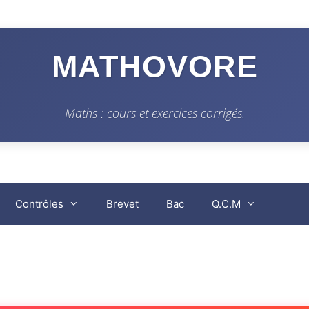
MATHOVORE
Maths : cours et exercices corrigés.
Contrôles
Brevet
Bac
Q.C.M