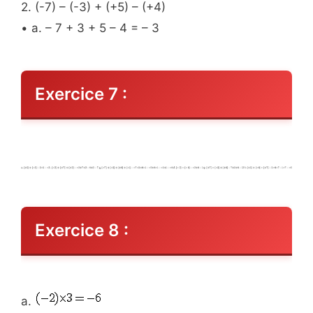
2. (-7) – (-3) + (+5) – (+4)
• a. – 7 + 3 + 5 – 4 = – 3
Exercice 7 :
Exercice 8 :
a.