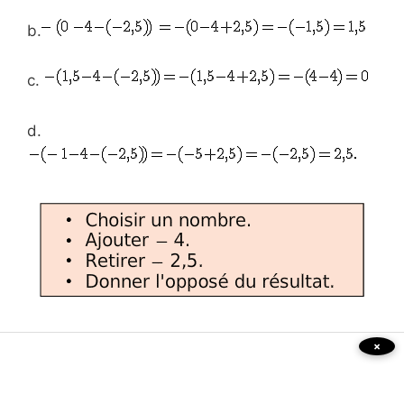
b.
c.
d.
×
Exercice 28 :