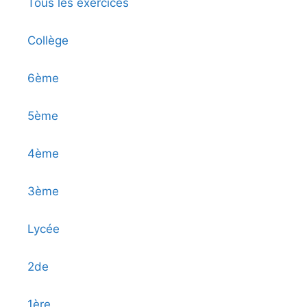
Tous les exercices
Collège
6ème
5ème
4ème
3ème
Lycée
2de
1ère