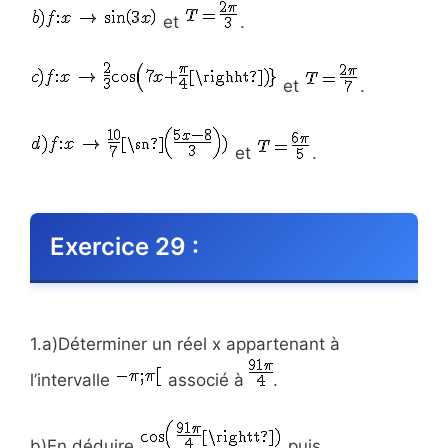
et
.
et
.
et
.
Exercice 29 :
1.a)Déterminer un réel x appartenant à
l’intervalle
associé à
.
b)En déduire
puis,