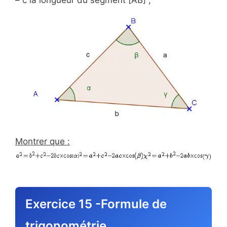
– c la longueur du segment [AB] ;
Montrer que :
Exercice 15 -Formule de
trigonométrie