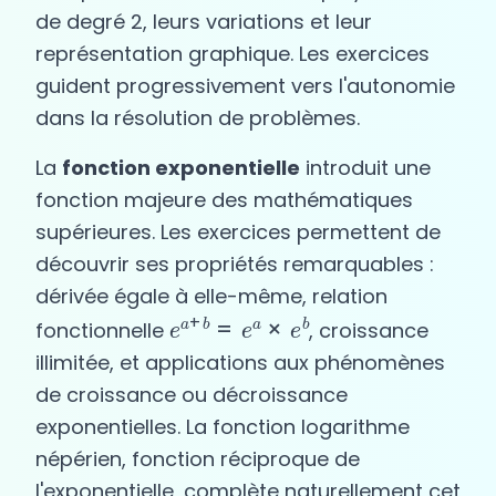
de degré 2, leurs variations et leur
représentation graphique. Les exercices
guident progressivement vers l'autonomie
dans la résolution de problèmes.
La
fonction exponentielle
introduit une
fonction majeure des mathématiques
supérieures. Les exercices permettent de
découvrir ses propriétés remarquables :
dérivée égale à elle-même, relation
e
a
+
b
=
e
a
×
e
b
fonctionnelle
, croissance
illimitée, et applications aux phénomènes
de croissance ou décroissance
exponentielles. La fonction logarithme
népérien, fonction réciproque de
l'exponentielle, complète naturellement cet