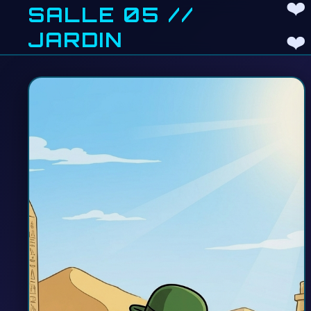
❤️
SALLE 05 //
JARDIN
❤️