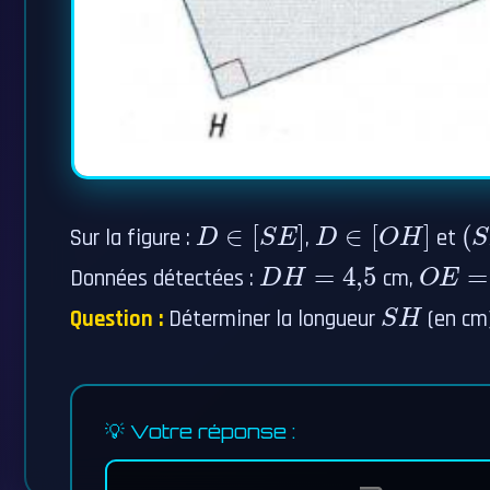
D
∈
[
S
E
]
D
∈
[
O
H
]
(
S
Sur la figure :
,
et
D
H
=
4
,
5
O
E
=
2
Données détectées :
cm,
S
H
Question :
Déterminer la longueur
(en cm
💡 Votre réponse :