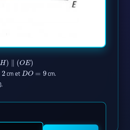
H
)
∥
(
O
E
)
D
O
=
9
cm et
cm.
).