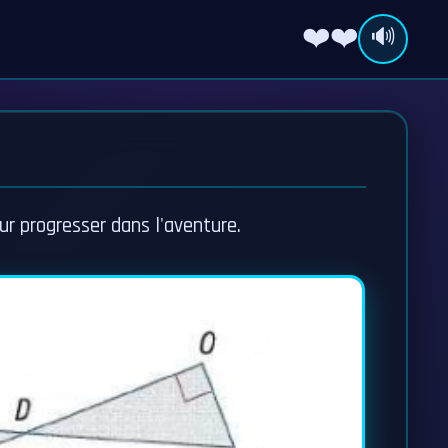
❤️❤️
🔊
r progresser dans l'aventure.