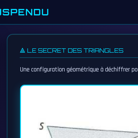
SUSPENDU
🔺 LE SECRET DES TRIANGLES
Une configuration géométrique à déchiffrer pou